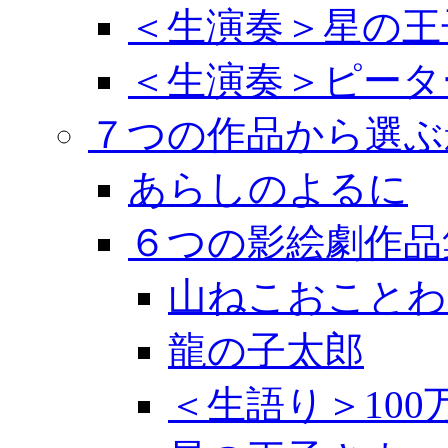
＜生演奏＞星の王
＜生演奏＞ピータ
７つの作品から選ぶ
あらしのよるに
６つの影絵劇作品
山ねこおことわ
龍の子太郎
＜生語り＞10