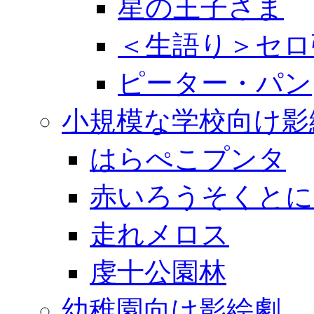
星の王子さま
＜生語り＞セロ
ピーター・パン
小規模な学校向け影
はらぺこプンタ
赤いろうそくとに
走れメロス
虔十公園林
幼稚園向け影絵劇