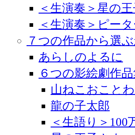
＜生演奏＞星の王
＜生演奏＞ピータ
７つの作品から選ぶ
あらしのよるに
６つの影絵劇作品
山ねこおことわ
龍の子太郎
＜生語り＞10