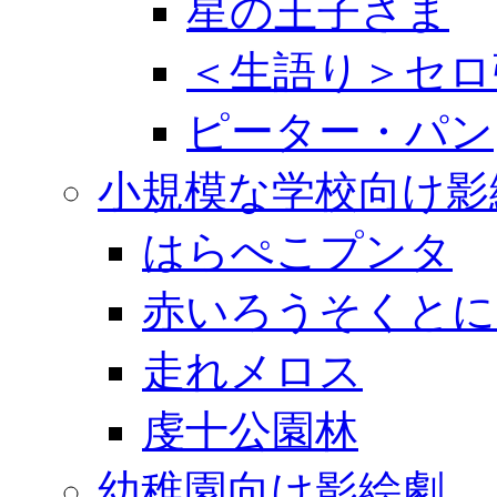
星の王子さま
＜生語り＞セロ
ピーター・パン
小規模な学校向け影
はらぺこプンタ
赤いろうそくとに
走れメロス
虔十公園林
幼稚園向け影絵劇