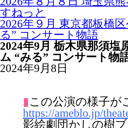
2026年８月８日 埼玉県
すねっと
2026年９月 東京都板橋
る” コンサート物語
2024年9月 栃木県那須
ム “みる” コンサート物
2024年9月8日
▮
この公演の様子が
https://ameblo.jp/thea
影絵劇団かしの樹ブロ