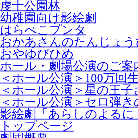
虔十公園林
幼稚園向け影絵劇
はらぺこプンタ
おかあさんのたんじょう
おやゆびひめ
ホール・劇場公演のご案
＜ホール公演＞100万回
＜ホール公演＞星の王子
＜ホール公演＞セロ弾き
影絵劇「あらしのよるに
トップページ
劇団概要