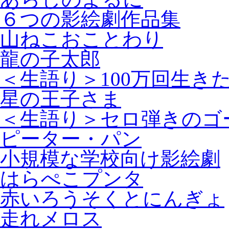
６つの影絵劇作品集
山ねこおことわり
龍の子太郎
＜生語り＞100万回生き
星の王子さま
＜生語り＞セロ弾きのゴ
ピーター・パン
小規模な学校向け影絵劇
はらぺこプンタ
赤いろうそくとにんぎょ
走れメロス